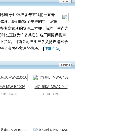
喇叭MW-K6533
套装喇叭MW-K6500
建于1995年多年来我们一直专
1
6
2013-04-20
2013-04-20
体系。我们配备了先进的生产设施
多名高素质的资深工程师，技术、生产力
等同时也直接为许多其它知名厂商提供扬声
企业宗旨。目前公司年生产各类扬声器80余
了海内外客户的信赖。 [
详细介绍
]
炮 MW-B100A
同轴喇叭 MW-C402
2013-04-20
2013-04-20