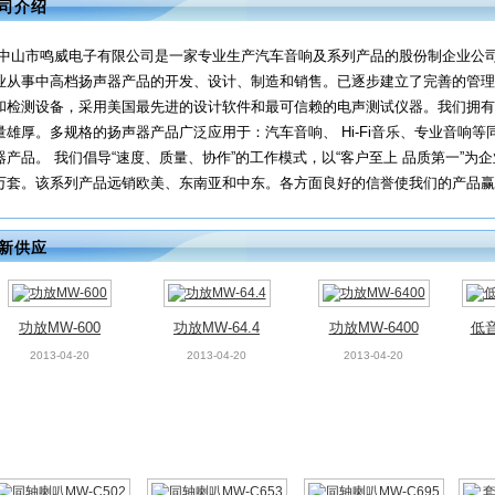
司介绍
同轴喇叭MW-C502
同轴喇叭MW-C653
同轴喇叭MW-C695
套装
2013-04-20
2013-04-20
2013-04-20
中山市鸣威电子有限公司是一家专业生产汽车音响及系列产品的股份制企业公司创
业从事中高档扬声器产品的开发、设计、制造和销售。已逐步建立了完善的管理
和检测设备，采用美国最先进的设计软件和最可信赖的电声测试仪器。我们拥有
量雄厚。多规格的扬声器产品广泛应用于：汽车音响、 Hi-Fi音乐、专业音响
器产品。 我们倡导“速度、质量、协作”的工作模式，以“客户至上 品质第一”为
万套。该系列产品远销欧美、东南亚和中东。各方面良好的信誉使我们的产品赢得
新供应
功放MW-600
功放MW-64.4
功放MW-6400
低音
2013-04-20
2013-04-20
2013-04-20