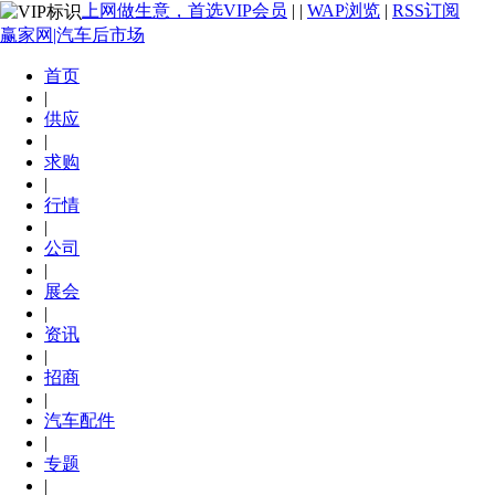
上网做生意，首选VIP会员
|
|
WAP浏览
|
RSS订阅
赢家网|汽车后市场
首页
|
供应
|
求购
|
行情
|
公司
|
展会
|
资讯
|
招商
|
汽车配件
|
专题
|