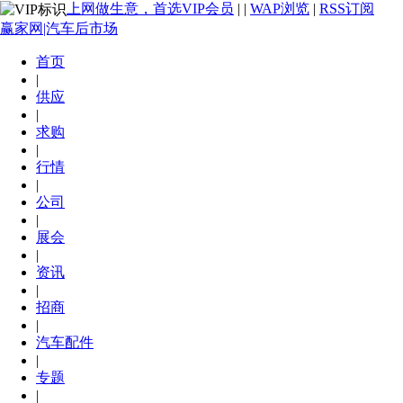
上网做生意，首选VIP会员
|
|
WAP浏览
|
RSS订阅
赢家网|汽车后市场
首页
|
供应
|
求购
|
行情
|
公司
|
展会
|
资讯
|
招商
|
汽车配件
|
专题
|