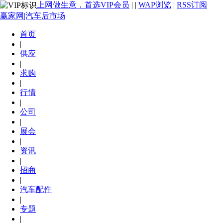
上网做生意，首选VIP会员
|
|
WAP浏览
|
RSS订阅
赢家网|汽车后市场
首页
|
供应
|
求购
|
行情
|
公司
|
展会
|
资讯
|
招商
|
汽车配件
|
专题
|