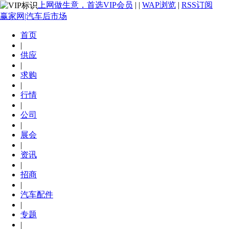
上网做生意，首选VIP会员
|
|
WAP浏览
|
RSS订阅
赢家网|汽车后市场
首页
|
供应
|
求购
|
行情
|
公司
|
展会
|
资讯
|
招商
|
汽车配件
|
专题
|