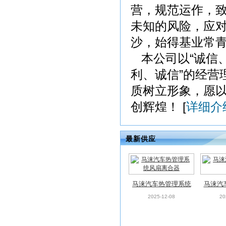
营，规范运作，
未知的风险，应
沙，始得基业常
本公司以“诚信、
利、诚信”的经营
质树立形象，愿
创辉煌！ [
详细介
最新供应
马涞汽车热管理系统
马涞汽
风扇离合器
2025-12-08
20