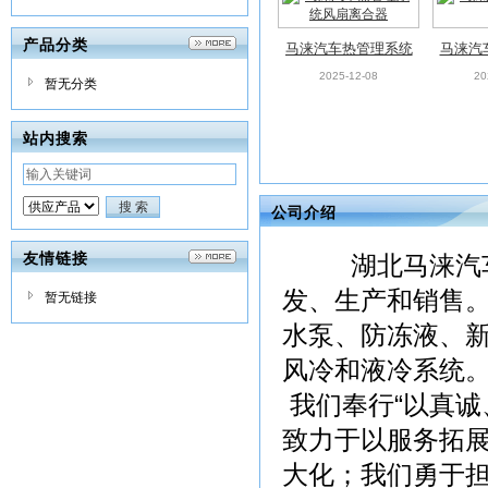
产品分类
马涞汽车热管理系统
马涞汽
风扇离合器
2025-12-08
20
暂无分类
站内搜索
公司介绍
马涞汽车热管理系统
马涞汽
友情链接
湖北马涞汽车科
风扇
风
2025-12-08
20
发、生产和销售
暂无链接
水泵、防冻液、
风冷和液冷系统
我们奉行“以真诚
致力于以服务拓
大化；我们勇于