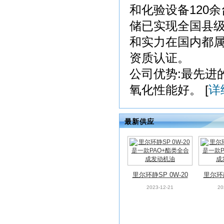
和化验设备120
储已实现全国县级
和实力在国内都
资质认证。
公司优势:最先进
氧化性能好。 [
详
最新供应
里尔环静SP 0W-20
里尔环静
是一款PAO+酯类全
是一款
2023-12-21
20
合成发动机油
合