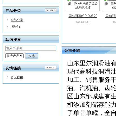
产品分类
里尔环静SP 0W-20
里尔环静
全部分类
是一款PAO+酯类全
是一款
2023-12-21
20
润滑油
合成发动机油
合
站内搜索
公司介绍
OB.优
山东里尔润滑油有
里尔环动SP 5W-40
20
友情链接
是一款PAO全合成
2023-12-21
现代高科技润滑
发动机油
暂无链接
加工、销售服务
油、汽机油、齿
区山东邹城建有生
和添加剂储存能力
了单品单罐，全自