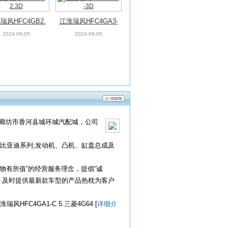
瑞风HFC4GB2.
江淮瑞风HFC4GA3-
3D
3D
2024-09-05
2024-09-05
省廊坊市香河县城环城汽配城，公司
比亚迪系列;发动机、凸机、缸盖总成及
物有所值”的经营服务理念，提倡“诚
，及时提供最新款车型的产品热枕为客户
淮瑞风HFC4GA1-C 5.三菱4G64 [
详细介