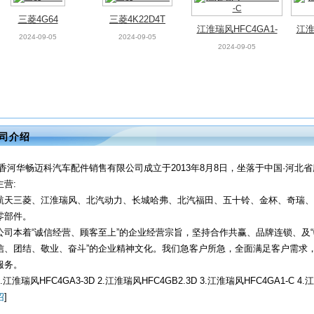
三菱4G64
三菱4K22D4T
江淮瑞风HFC4GA1-
江淮
2024-09-05
2024-09-05
C
2024-09-05
司介绍
香河华畅迈科汽车配件销售有限公司成立于2013年8月8日，坐落于中国·河北
主营:
航天三菱、江淮瑞风、北汽动力、长城哈弗、北汽福田、五十铃、金杯、奇瑞、
零部件。
公司本着“诚信经营、顾客至上”的企业经营宗旨，坚持合作共赢、品牌连锁、及“
信、团结、敬业、奋斗”的企业精神文化。我们急客户所急，全面满足客户需求
服务。
1.江淮瑞风HFC4GA3-3D 2.江淮瑞风HFC4GB2.3D 3.江淮瑞风HFC4GA1-C 4.江
绍
]