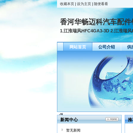
收藏本页
|
设为主页
|
随便看看
香河华畅迈科汽车配件
1.江淮瑞风HFC4GA3-3D 2.江淮瑞风H
网站首页
公司介绍
供
新闻中心
推
暂无新闻