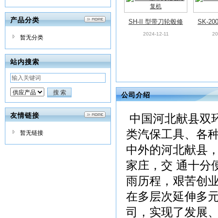
产品分类
SH-II 型带刀轮毂修
SK-2
复机
2024-12-11
20
暂无分类
站内搜索
公司介绍
友情链接
中国河北献县双
类汽保工具、各种
暂无链接
中外的河北献县
家庄，交 通十分便
雨历程，艰苦创业
在多层次延伸多
司，实现了发展、