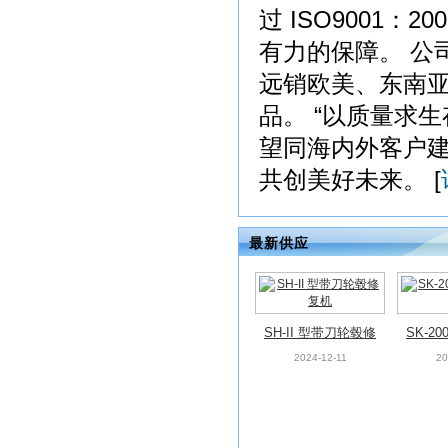
过 ISO9001
有力的保障。 公
远销欧美、东南亚
品。 “以质量求
望同海内外客户建
共创美好未来。 [
最新供应
SH-II 型带刀轮毂修
SK-2
复机
2024-12-11
20