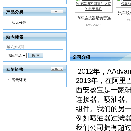
产品分类
汽车线
汽车连接器是负责连
系统
20
暂无分类
接车辆不同零件之间
2024-08-14
的电子元件
站内搜索
公司介绍
友情链接
2012年，AAd
2013年，在阿
暂无链接
西安盈宝是一家
连接器、喷油器
组件。我们的另
例如喷油器过滤器
我们公司拥有超过 