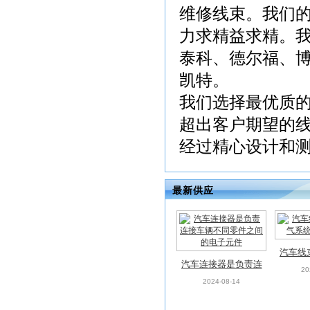
维修线束。我们
力求精益求精。
泰科、德尔福、博
凯特。
我们选择最优质
超出客户期望的
经过精心设计和测试
最新供应
汽车线
汽车连接器是负责连
系统
20
接车辆不同零件之间
2024-08-14
的电子元件