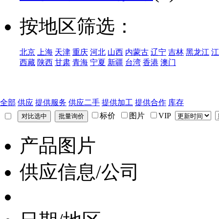
按地区筛选：
北京
上海
天津
重庆
河北
山西
内蒙古
辽宁
吉林
黑龙江
江
西藏
陕西
甘肃
青海
宁夏
新疆
台湾
香港
澳门
全部
供应
提供服务
供应二手
提供加工
提供合作
库存
标价
图片
VIP
产品图片
供应信息/公司