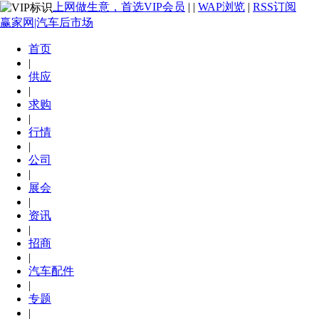
上网做生意，首选VIP会员
|
|
WAP浏览
|
RSS订阅
赢家网|汽车后市场
首页
|
供应
|
求购
|
行情
|
公司
|
展会
|
资讯
|
招商
|
汽车配件
|
专题
|