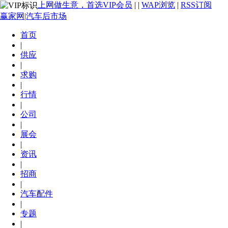
上网做生意，首选VIP会员
|
|
WAP浏览
|
RSS订阅
赢家网|汽车后市场
首页
|
供应
|
求购
|
行情
|
公司
|
展会
|
资讯
|
招商
|
汽车配件
|
专题
|