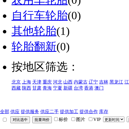
自行车轮胎
(0)
其他轮胎
(1)
轮胎翻新
(0)
按地区筛选：
北京
上海
天津
重庆
河北
山西
内蒙古
辽宁
吉林
黑龙江
江
西藏
陕西
甘肃
青海
宁夏
新疆
台湾
香港
澳门
全部
供应
提供服务
供应二手
提供加工
提供合作
库存
标价
图片
VIP