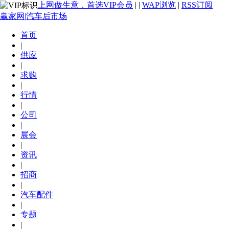
上网做生意，首选VIP会员
|
|
WAP浏览
|
RSS订阅
赢家网|汽车后市场
首页
|
供应
|
求购
|
行情
|
公司
|
展会
|
资讯
|
招商
|
汽车配件
|
专题
|