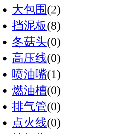
大包围
(2)
挡泥板
(8)
冬菇头
(0)
高压线
(0)
喷油嘴
(1)
燃油槽
(0)
排气管
(0)
点火线
(0)