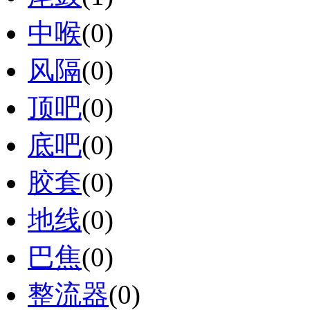
中喉
(0)
风隔
(0)
顶吧
(0)
底吧
(0)
胶套
(0)
地线
(0)
巴焦
(0)
整流器
(0)