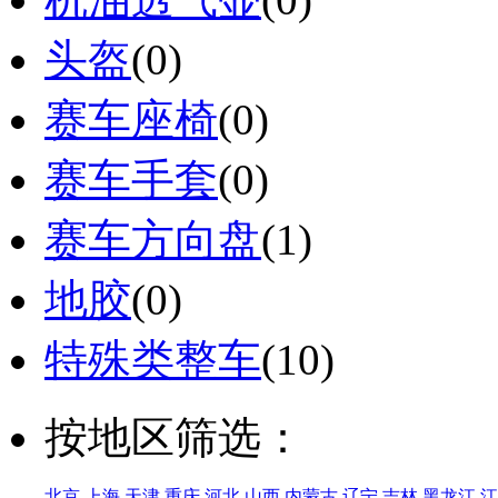
头盔
(0)
赛车座椅
(0)
赛车手套
(0)
赛车方向盘
(1)
地胶
(0)
特殊类整车
(10)
按地区筛选：
北京
上海
天津
重庆
河北
山西
内蒙古
辽宁
吉林
黑龙江
江