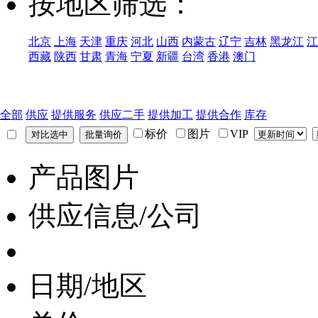
按地区筛选：
北京
上海
天津
重庆
河北
山西
内蒙古
辽宁
吉林
黑龙江
江
西藏
陕西
甘肃
青海
宁夏
新疆
台湾
香港
澳门
全部
供应
提供服务
供应二手
提供加工
提供合作
库存
标价
图片
VIP
产品图片
供应信息/公司
日期/地区