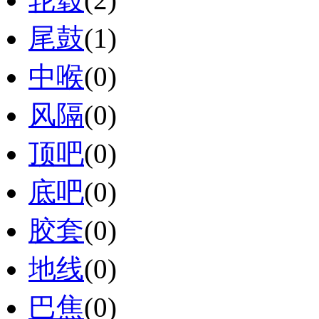
尾鼓
(1)
中喉
(0)
风隔
(0)
顶吧
(0)
底吧
(0)
胶套
(0)
地线
(0)
巴焦
(0)