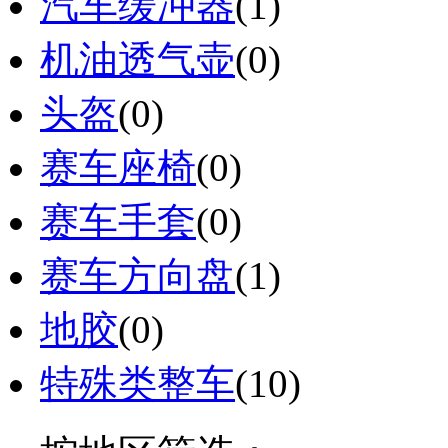
汽车缓冲器
(1)
机油透气壶
(0)
头盔
(0)
赛车座椅
(0)
赛车手套
(0)
赛车方向盘
(1)
地胶
(0)
特殊类整车
(10)