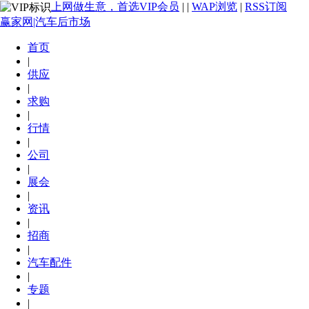
上网做生意，首选VIP会员
|
|
WAP浏览
|
RSS订阅
赢家网|汽车后市场
首页
|
供应
|
求购
|
行情
|
公司
|
展会
|
资讯
|
招商
|
汽车配件
|
专题
|