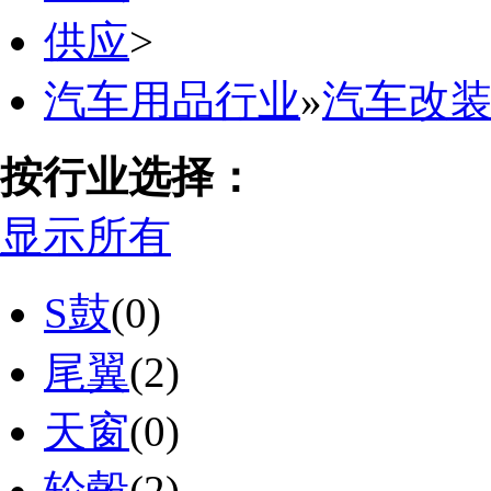
供应
>
汽车用品行业
»
汽车改
按行业选择：
显示所有
S鼓
(0)
尾翼
(2)
天窗
(0)
轮毂
(2)