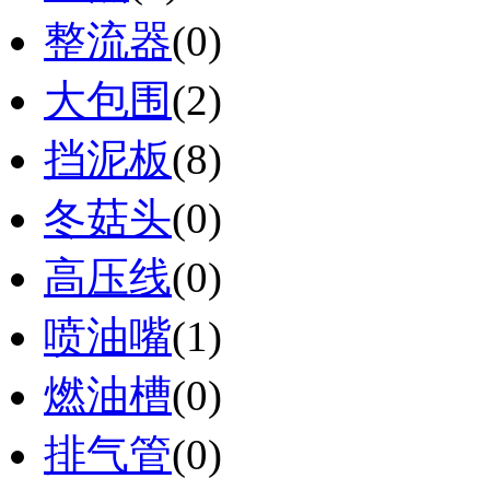
整流器
(0)
大包围
(2)
挡泥板
(8)
冬菇头
(0)
高压线
(0)
喷油嘴
(1)
燃油槽
(0)
排气管
(0)