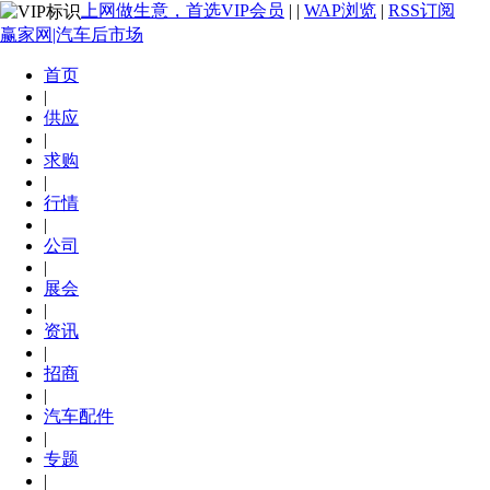
上网做生意，首选VIP会员
|
|
WAP浏览
|
RSS订阅
赢家网|汽车后市场
首页
|
供应
|
求购
|
行情
|
公司
|
展会
|
资讯
|
招商
|
汽车配件
|
专题
|