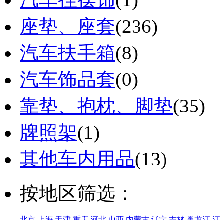
座垫、座套
(236)
汽车扶手箱
(8)
汽车饰品套
(0)
靠垫、抱枕、脚垫
(35)
牌照架
(1)
其他车内用品
(13)
按地区筛选：
北京
上海
天津
重庆
河北
山西
内蒙古
辽宁
吉林
黑龙江
江