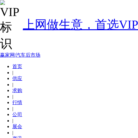
上网做生意，首选VI
赢家网|汽车后市场
首页
|
供应
|
求购
|
行情
|
公司
|
展会
|