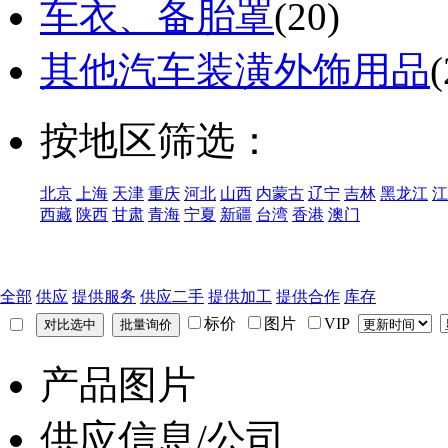
车衣、备胎罩
(20)
其他汽车装潢外饰用品
(
按地区筛选：
北京
上海
天津
重庆
河北
山西
内蒙古
辽宁
吉林
黑龙江
江
西藏
陕西
甘肃
青海
宁夏
新疆
台湾
香港
澳门
全部
供应
提供服务
供应二手
提供加工
提供合作
库存
标价
图片
VIP
产品图片
供应信息/公司