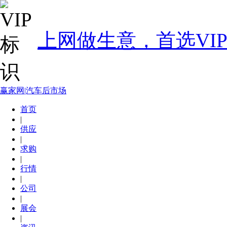
上网做生意，首选VI
赢家网|汽车后市场
首页
|
供应
|
求购
|
行情
|
公司
|
展会
|