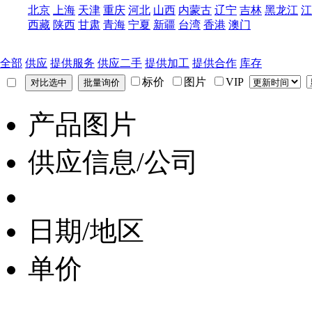
北京
上海
天津
重庆
河北
山西
内蒙古
辽宁
吉林
黑龙江
江
西藏
陕西
甘肃
青海
宁夏
新疆
台湾
香港
澳门
全部
供应
提供服务
供应二手
提供加工
提供合作
库存
标价
图片
VIP
产品图片
供应信息/公司
日期/地区
单价