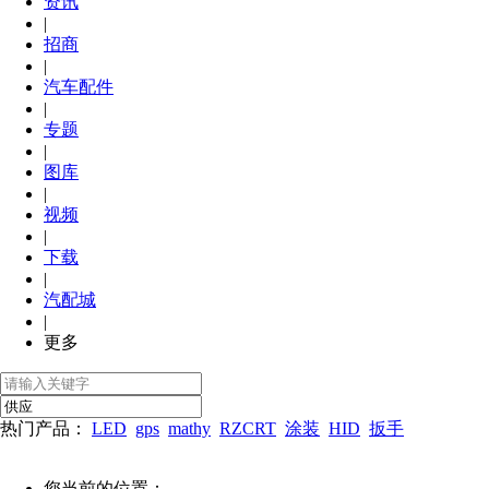
资讯
|
招商
|
汽车配件
|
专题
|
图库
|
视频
|
下载
|
汽配城
|
更多
热门产品：
LED
gps
mathy
RZCRT
涂装
HID
扳手
您当前的位置：