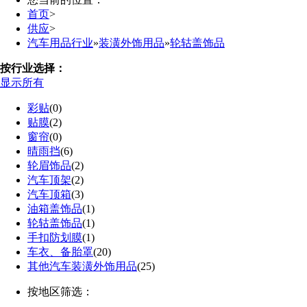
首页
>
供应
>
汽车用品行业
»
装潢外饰用品
»
轮轱盖饰品
按行业选择：
显示所有
彩贴
(0)
贴膜
(2)
窗帘
(0)
晴雨挡
(6)
轮眉饰品
(2)
汽车顶架
(2)
汽车顶箱
(3)
油箱盖饰品
(1)
轮轱盖饰品
(1)
手扣防划膜
(1)
车衣、备胎罩
(20)
其他汽车装潢外饰用品
(25)
按地区筛选：