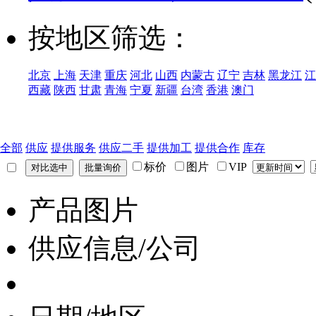
按地区筛选：
北京
上海
天津
重庆
河北
山西
内蒙古
辽宁
吉林
黑龙江
江
西藏
陕西
甘肃
青海
宁夏
新疆
台湾
香港
澳门
全部
供应
提供服务
供应二手
提供加工
提供合作
库存
标价
图片
VIP
产品图片
供应信息/公司