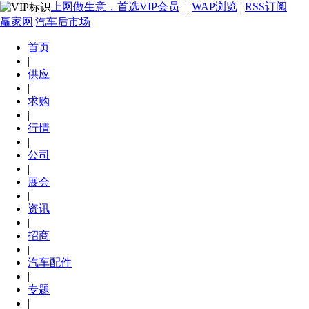
上网做生意，首选VIP会员
|
|
WAP浏览
|
RSS订阅
赢家网|汽车后市场
首页
|
供应
|
求购
|
行情
|
公司
|
展会
|
资讯
|
招商
|
汽车配件
|
专题
|