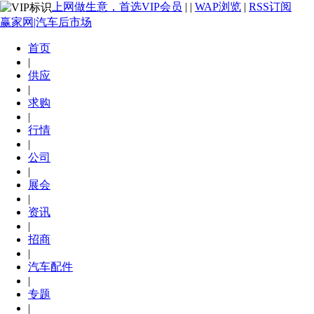
上网做生意，首选VIP会员
|
|
WAP浏览
|
RSS订阅
赢家网|汽车后市场
首页
|
供应
|
求购
|
行情
|
公司
|
展会
|
资讯
|
招商
|
汽车配件
|
专题
|