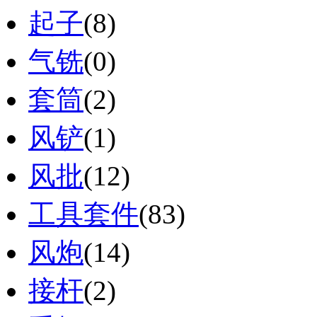
起子
(8)
气铣
(0)
套筒
(2)
风铲
(1)
风批
(12)
工具套件
(83)
风炮
(14)
接杆
(2)