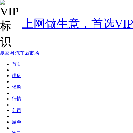
上网做生意，首选VI
赢家网|汽车后市场
首页
|
供应
|
求购
|
行情
|
公司
|
展会
|