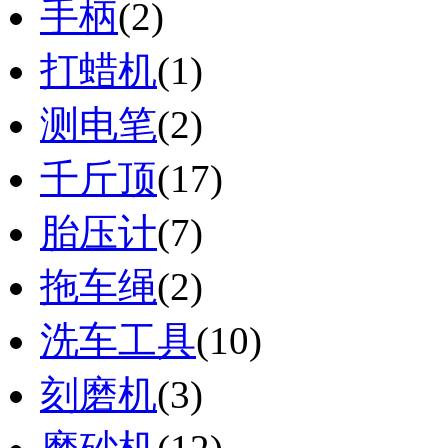
手柄
(2)
打蜡机
(1)
测电笔
(2)
千斤顶
(17)
胎压计
(7)
拖车绳
(2)
洗车工具
(10)
刻磨机
(3)