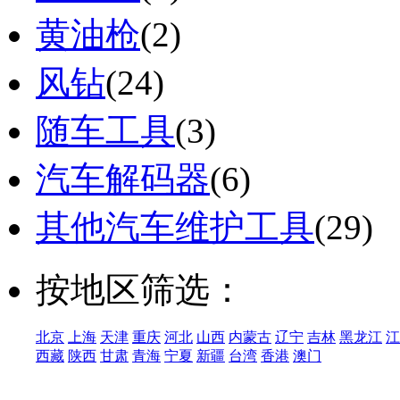
黄油枪
(2)
风钻
(24)
随车工具
(3)
汽车解码器
(6)
其他汽车维护工具
(29)
按地区筛选：
北京
上海
天津
重庆
河北
山西
内蒙古
辽宁
吉林
黑龙江
江
西藏
陕西
甘肃
青海
宁夏
新疆
台湾
香港
澳门