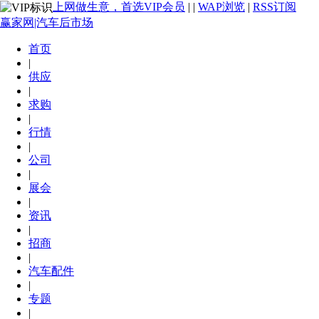
上网做生意，首选VIP会员
|
|
WAP浏览
|
RSS订阅
赢家网|汽车后市场
首页
|
供应
|
求购
|
行情
|
公司
|
展会
|
资讯
|
招商
|
汽车配件
|
专题
|