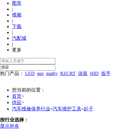
图库
|
视频
|
下载
|
汽配城
|
更多
热门产品：
LED
gps
mathy
RZCRT
涂装
HID
扳手
您当前的位置：
首页
>
供应
>
汽车维修保养行业
»
汽车维护工具
»
起子
按行业选择：
显示所有