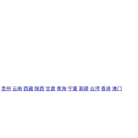
贵州
云南
西藏
陕西
甘肃
青海
宁夏
新疆
台湾
香港
澳门