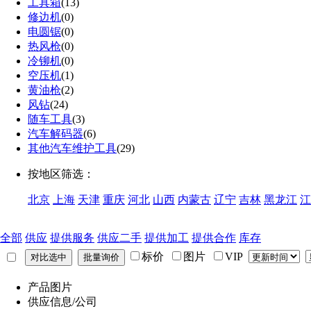
工具箱
(13)
修边机
(0)
电圆锯
(0)
热风枪
(0)
冷铆机
(0)
空压机
(1)
黄油枪
(2)
风钻
(24)
随车工具
(3)
汽车解码器
(6)
其他汽车维护工具
(29)
按地区筛选：
北京
上海
天津
重庆
河北
山西
内蒙古
辽宁
吉林
黑龙江
江
全部
供应
提供服务
供应二手
提供加工
提供合作
库存
标价
图片
VIP
产品图片
供应信息/公司