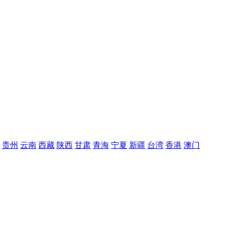
贵州
云南
西藏
陕西
甘肃
青海
宁夏
新疆
台湾
香港
澳门