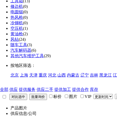
工具箱
(13)
修边机
(0)
电圆锯
(0)
热风枪
(0)
冷铆机
(0)
空压机
(1)
黄油枪
(2)
风钻
(24)
随车工具
(3)
汽车解码器
(6)
其他汽车维护工具
(29)
按地区筛选：
北京
上海
天津
重庆
河北
山西
内蒙古
辽宁
吉林
黑龙江
江
全部
供应
提供服务
供应二手
提供加工
提供合作
库存
标价
图片
VIP
产品图片
供应信息/公司