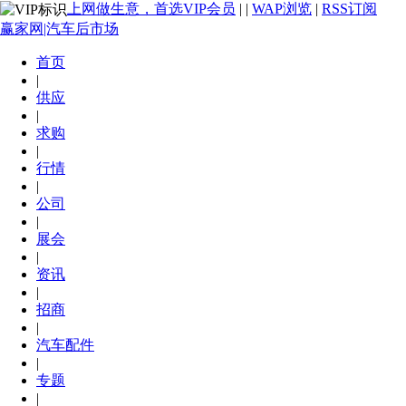
上网做生意，首选VIP会员
|
|
WAP浏览
|
RSS订阅
赢家网|汽车后市场
首页
|
供应
|
求购
|
行情
|
公司
|
展会
|
资讯
|
招商
|
汽车配件
|
专题
|