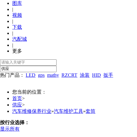
图库
|
视频
|
下载
|
汽配城
|
更多
热门产品：
LED
gps
mathy
RZCRT
涂装
HID
扳手
您当前的位置：
首页
>
供应
>
汽车维修保养行业
»
汽车维护工具
»
套筒
按行业选择：
显示所有