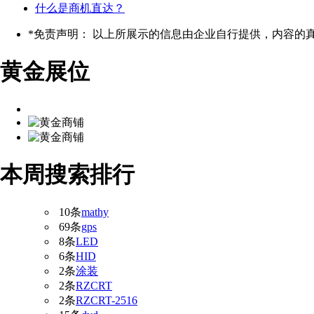
什么是商机直达？
*
免责声明： 以上所展示的信息由企业自行提供，内容的
黄金展位
本周搜索排行
10条
mathy
69条
gps
8条
LED
6条
HID
2条
涂装
2条
RZCRT
2条
RZCRT-2516