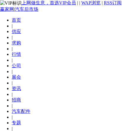
上网做生意，首选VIP会员
|
|
WAP浏览
|
RSS订阅
赢家网|汽车后市场
首页
|
供应
|
求购
|
行情
|
公司
|
展会
|
资讯
|
招商
|
汽车配件
|
专题
|