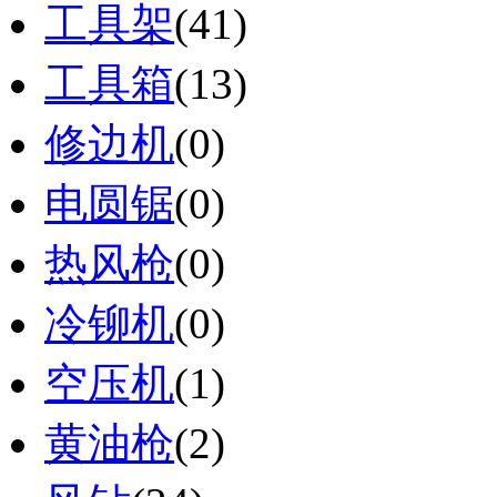
工具架
(41)
工具箱
(13)
修边机
(0)
电圆锯
(0)
热风枪
(0)
冷铆机
(0)
空压机
(1)
黄油枪
(2)