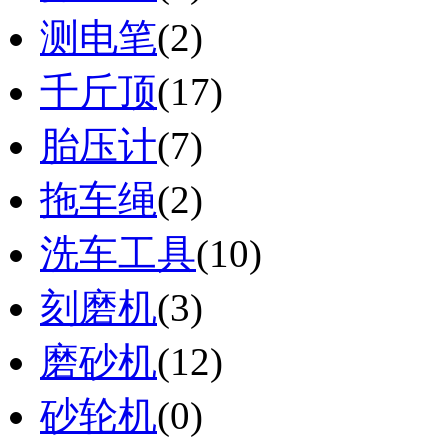
测电笔
(2)
千斤顶
(17)
胎压计
(7)
拖车绳
(2)
洗车工具
(10)
刻磨机
(3)
磨砂机
(12)
砂轮机
(0)