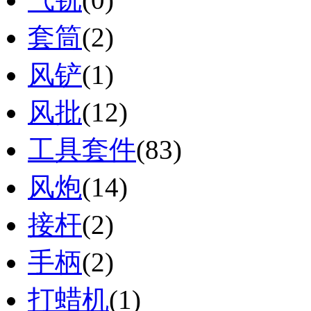
套筒
(2)
风铲
(1)
风批
(12)
工具套件
(83)
风炮
(14)
接杆
(2)
手柄
(2)
打蜡机
(1)