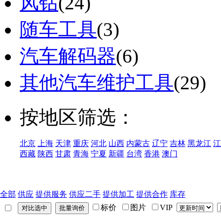
风钻
(24)
随车工具
(3)
汽车解码器
(6)
其他汽车维护工具
(29)
按地区筛选：
北京
上海
天津
重庆
河北
山西
内蒙古
辽宁
吉林
黑龙江
江
西藏
陕西
甘肃
青海
宁夏
新疆
台湾
香港
澳门
全部
供应
提供服务
供应二手
提供加工
提供合作
库存
标价
图片
VIP