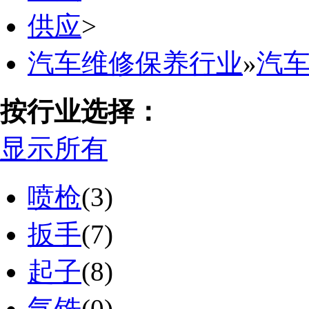
供应
>
汽车维修保养行业
»
汽
按行业选择：
显示所有
喷枪
(3)
扳手
(7)
起子
(8)
气铣
(0)