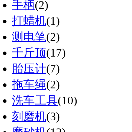
手柄
(2)
打蜡机
(1)
测电笔
(2)
千斤顶
(17)
胎压计
(7)
拖车绳
(2)
洗车工具
(10)
刻磨机
(3)