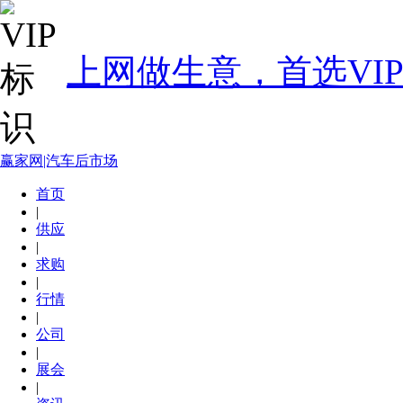
上网做生意，首选VI
赢家网|汽车后市场
首页
|
供应
|
求购
|
行情
|
公司
|
展会
|