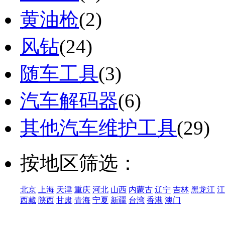
黄油枪
(2)
风钻
(24)
随车工具
(3)
汽车解码器
(6)
其他汽车维护工具
(29)
按地区筛选：
北京
上海
天津
重庆
河北
山西
内蒙古
辽宁
吉林
黑龙江
江
西藏
陕西
甘肃
青海
宁夏
新疆
台湾
香港
澳门