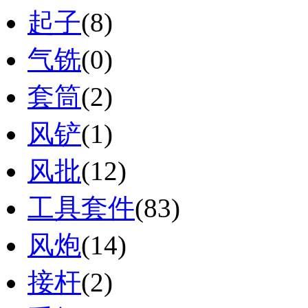
起子
(8)
气铣
(0)
套筒
(2)
风铲
(1)
风批
(12)
工具套件
(83)
风炮
(14)
接杆
(2)