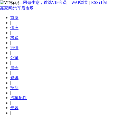
上网做生意，首选VIP会员
|
|
WAP浏览
|
RSS订阅
赢家网|汽车后市场
首页
|
供应
|
求购
|
行情
|
公司
|
展会
|
资讯
|
招商
|
汽车配件
|
专题
|