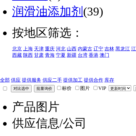
润滑油添加剂
(39)
按地区筛选：
北京
上海
天津
重庆
河北
山西
内蒙古
辽宁
吉林
黑龙江
江
西藏
陕西
甘肃
青海
宁夏
新疆
台湾
香港
澳门
全部
供应
提供服务
供应二手
提供加工
提供合作
库存
标价
图片
VIP
产品图片
供应信息/公司