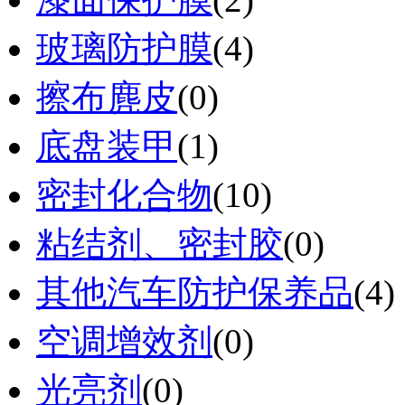
玻璃防护膜
(4)
擦布麂皮
(0)
底盘装甲
(1)
密封化合物
(10)
粘结剂、密封胶
(0)
其他汽车防护保养品
(4)
空调增效剂
(0)
光亮剂
(0)