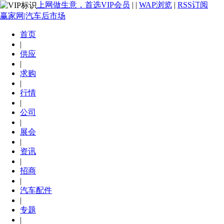
上网做生意，首选VIP会员
|
|
WAP浏览
|
RSS订阅
赢家网|汽车后市场
首页
|
供应
|
求购
|
行情
|
公司
|
展会
|
资讯
|
招商
|
汽车配件
|
专题
|