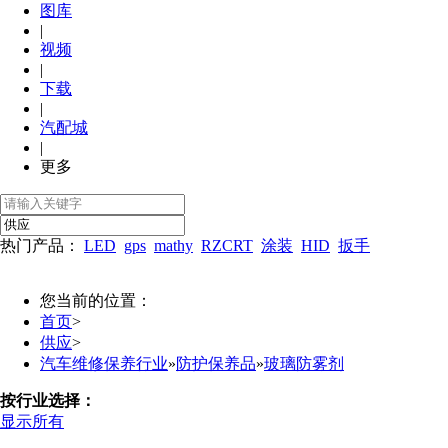
图库
|
视频
|
下载
|
汽配城
|
更多
热门产品：
LED
gps
mathy
RZCRT
涂装
HID
扳手
您当前的位置：
首页
>
供应
>
汽车维修保养行业
»
防护保养品
»
玻璃防雾剂
按行业选择：
显示所有