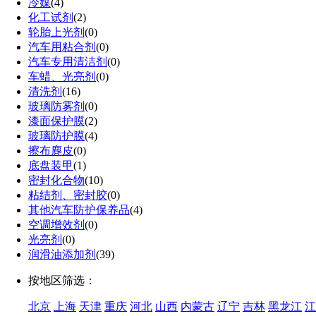
冷媒
(4)
化工试剂
(2)
轮胎上光剂
(0)
汽车用粘合剂
(0)
汽车专用清洁剂
(0)
车蜡、光亮剂
(0)
清洗剂
(16)
玻璃防雾剂
(0)
漆面保护膜
(2)
玻璃防护膜
(4)
擦布麂皮
(0)
底盘装甲
(1)
密封化合物
(10)
粘结剂、密封胶
(0)
其他汽车防护保养品
(4)
空调增效剂
(0)
光亮剂
(0)
润滑油添加剂
(39)
按地区筛选：
北京
上海
天津
重庆
河北
山西
内蒙古
辽宁
吉林
黑龙江
江