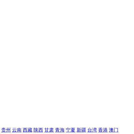
贵州
云南
西藏
陕西
甘肃
青海
宁夏
新疆
台湾
香港
澳门