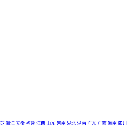
苏
浙江
安徽
福建
江西
山东
河南
湖北
湖南
广东
广西
海南
四川