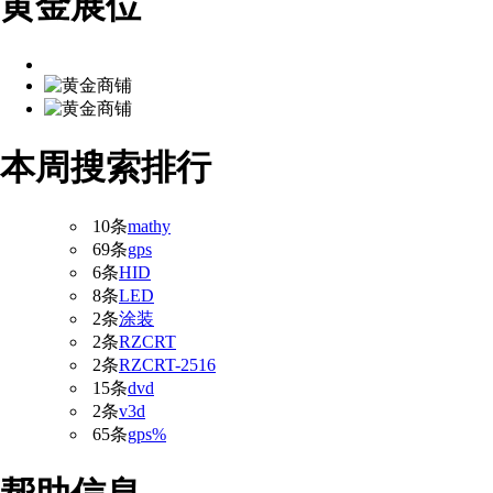
黄金展位
本周搜索排行
10条
mathy
69条
gps
6条
HID
8条
LED
2条
涂装
2条
RZCRT
2条
RZCRT-2516
15条
dvd
2条
v3d
65条
gps%