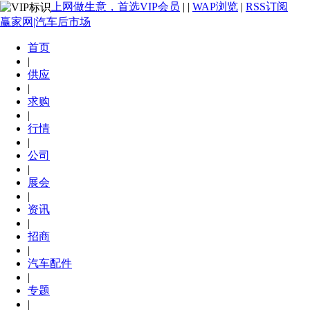
上网做生意，首选VIP会员
|
|
WAP浏览
|
RSS订阅
赢家网|汽车后市场
首页
|
供应
|
求购
|
行情
|
公司
|
展会
|
资讯
|
招商
|
汽车配件
|
专题
|