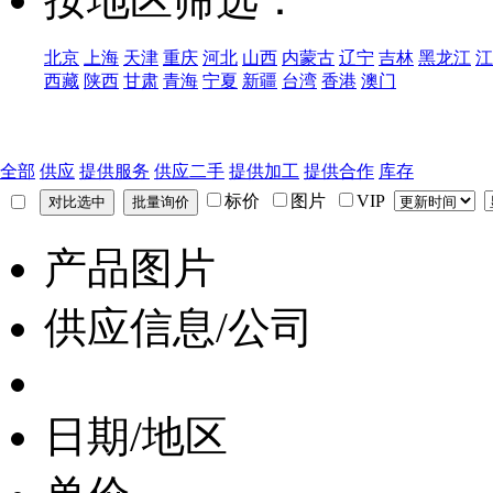
北京
上海
天津
重庆
河北
山西
内蒙古
辽宁
吉林
黑龙江
江
西藏
陕西
甘肃
青海
宁夏
新疆
台湾
香港
澳门
全部
供应
提供服务
供应二手
提供加工
提供合作
库存
标价
图片
VIP
产品图片
供应信息/公司
日期/地区