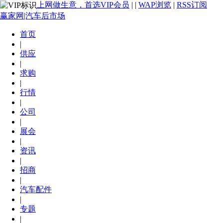
上网做生意，首选VIP会员
|
|
WAP浏览
|
RSS订阅
赢家网|汽车后市场
首页
|
供应
|
求购
|
行情
|
公司
|
展会
|
资讯
|
招商
|
汽车配件
|
专题
|