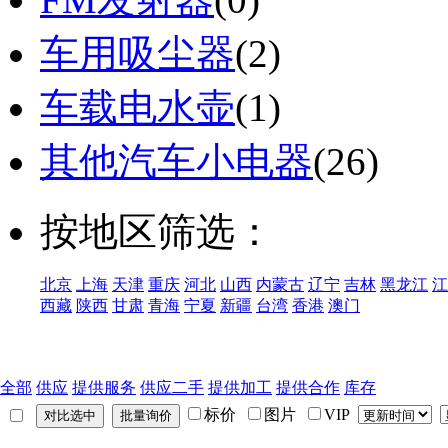
车用吸尘器
(2)
车载电水壶
(1)
其他汽车小电器
(26)
按地区筛选：
北京
上海
天津
重庆
河北
山西
内蒙古
辽宁
吉林
黑龙江
江
西藏
陕西
甘肃
青海
宁夏
新疆
台湾
香港
澳门
全部
供应
提供服务
供应二手
提供加工
提供合作
库存
标价
图片
VIP