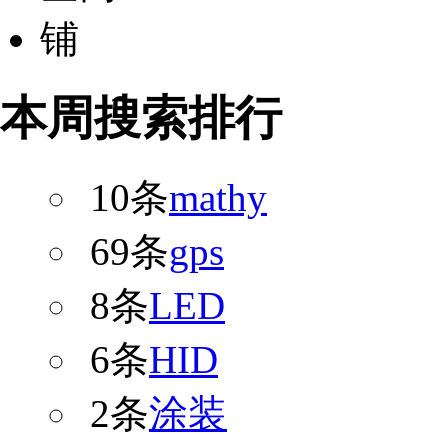
本周搜索排行
10条
mathy
69条
gps
8条
LED
6条
HID
2条
涂装