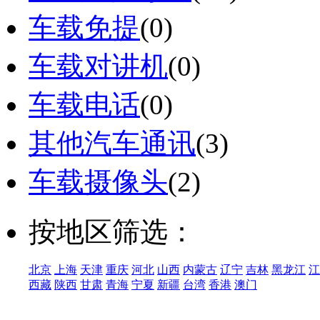
车载免提
(0)
车载对讲机
(0)
车载电话
(0)
其他汽车通讯
(3)
车载摄像头
(2)
按地区筛选：
北京
上海
天津
重庆
河北
山西
内蒙古
辽宁
吉林
黑龙江
江
西藏
陕西
甘肃
青海
宁夏
新疆
台湾
香港
澳门