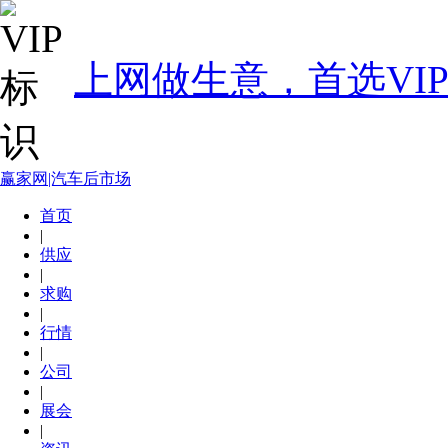
上网做生意，首选VI
赢家网|汽车后市场
首页
|
供应
|
求购
|
行情
|
公司
|
展会
|