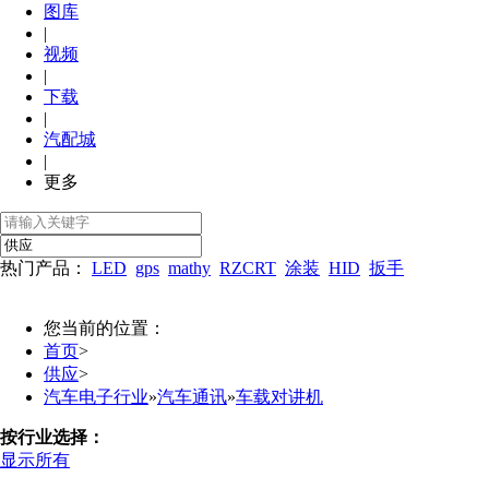
图库
|
视频
|
下载
|
汽配城
|
更多
热门产品：
LED
gps
mathy
RZCRT
涂装
HID
扳手
您当前的位置：
首页
>
供应
>
汽车电子行业
»
汽车通讯
»
车载对讲机
按行业选择：
显示所有