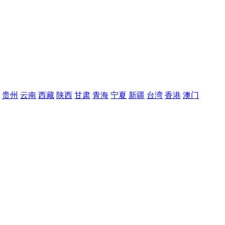
贵州
云南
西藏
陕西
甘肃
青海
宁夏
新疆
台湾
香港
澳门