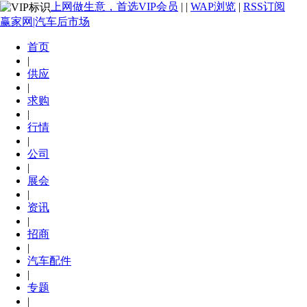
上网做生意，首选VIP会员
|
|
WAP浏览
|
RSS订阅
赢家网|汽车后市场
首页
|
供应
|
求购
|
行情
|
公司
|
展会
|
资讯
|
招商
|
汽车配件
|
专题
|