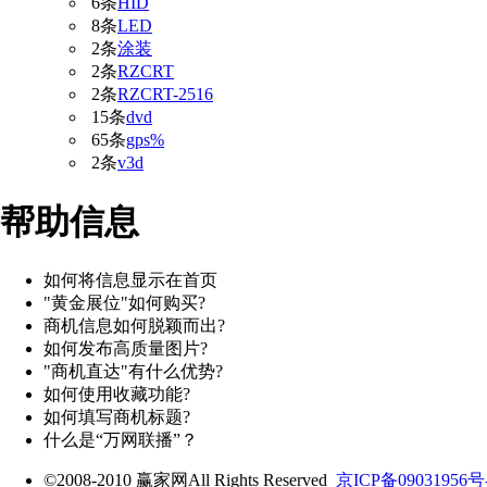
6条
HID
8条
LED
2条
涂装
2条
RZCRT
2条
RZCRT-2516
15条
dvd
65条
gps%
2条
v3d
帮助信息
如何将信息显示在首页
"黄金展位"如何购买?
商机信息如何脱颖而出?
如何发布高质量图片?
"商机直达"有什么优势?
如何使用收藏功能?
如何填写商机标题?
什么是“万网联播”？
©2008-2010 赢家网All Rights Reserved
京ICP备09031956号