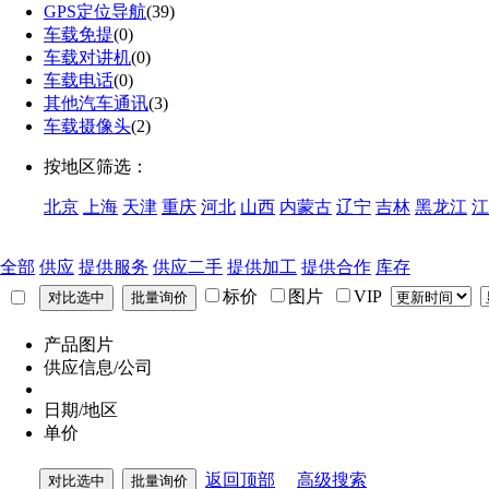
GPS定位导航
(39)
车载免提
(0)
车载对讲机
(0)
车载电话
(0)
其他汽车通讯
(3)
车载摄像头
(2)
按地区筛选：
北京
上海
天津
重庆
河北
山西
内蒙古
辽宁
吉林
黑龙江
江
全部
供应
提供服务
供应二手
提供加工
提供合作
库存
标价
图片
VIP
产品图片
供应信息/公司
日期/地区
单价
返回顶部
高级搜索