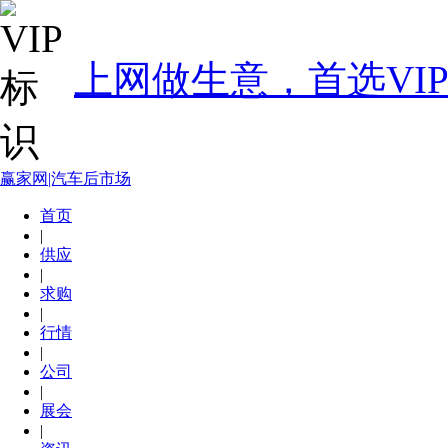
上网做生意，首选VI
赢家网|汽车后市场
首页
|
供应
|
求购
|
行情
|
公司
|
展会
|