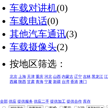
车载对讲机
(0)
车载电话
(0)
其他汽车通讯
(3)
车载摄像头
(2)
按地区筛选：
北京
上海
天津
重庆
河北
山西
内蒙古
辽宁
吉林
黑龙江
江
西藏
陕西
甘肃
青海
宁夏
新疆
台湾
香港
澳门
全部
供应
提供服务
供应二手
提供加工
提供合作
库存
标价
图片
VIP