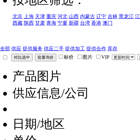
北京
上海
天津
重庆
河北
山西
内蒙古
辽宁
吉林
黑龙江
江
西藏
陕西
甘肃
青海
宁夏
新疆
台湾
香港
澳门
全部
供应
提供服务
供应二手
提供加工
提供合作
库存
标价
图片
VIP
产品图片
供应信息/公司
日期/地区