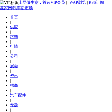
上网做生意，首选VIP会员
|
|
WAP浏览
|
RSS订阅
赢家网|汽车后市场
首页
|
供应
|
求购
|
行情
|
公司
|
展会
|
资讯
|
招商
|
汽车配件
|
专题
|