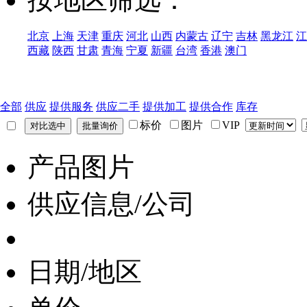
北京
上海
天津
重庆
河北
山西
内蒙古
辽宁
吉林
黑龙江
江
西藏
陕西
甘肃
青海
宁夏
新疆
台湾
香港
澳门
全部
供应
提供服务
供应二手
提供加工
提供合作
库存
标价
图片
VIP
产品图片
供应信息/公司
日期/地区