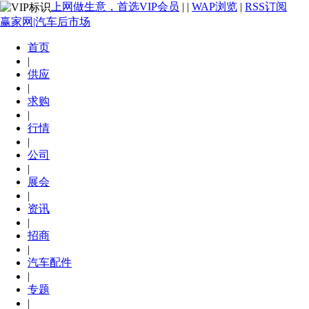
上网做生意，首选VIP会员
|
|
WAP浏览
|
RSS订阅
赢家网|汽车后市场
首页
|
供应
|
求购
|
行情
|
公司
|
展会
|
资讯
|
招商
|
汽车配件
|
专题
|