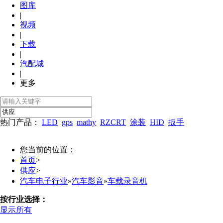
图库
|
视频
|
下载
|
汽配城
|
更多
热门产品：
LED
gps
mathy
RZCRT
涂装
HID
扳手
您当前的位置：
首页
>
供应
>
汽车电子行业
»
汽车影音
»
车载录音机
按行业选择：
显示所有