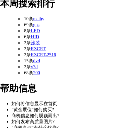
本周搜索排行
10条
mathy
69条
gps
8条
LED
6条
HID
2条
涂装
2条
RZCRT
2条
RZCRT-2516
15条
dvd
2条
v3d
68条
200
帮助信息
如何将信息显示在首页
"黄金展位"如何购买?
商机信息如何脱颖而出?
如何发布高质量图片?
"商机直达"有什么优势?