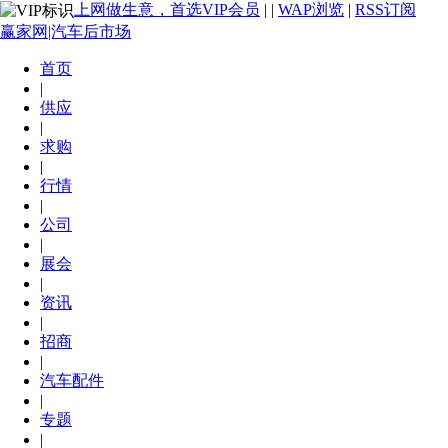
上网做生意，首选VIP会员
|
|
WAP浏览
|
RSS订阅
赢家网|汽车后市场
首页
|
供应
|
求购
|
行情
|
公司
|
展会
|
资讯
|
招商
|
汽车配件
|
专题
|