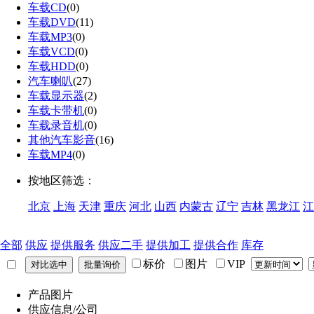
车载CD
(0)
车载DVD
(11)
车载MP3
(0)
车载VCD
(0)
车载HDD
(0)
汽车喇叭
(27)
车载显示器
(2)
车载卡带机
(0)
车载录音机
(0)
其他汽车影音
(16)
车载MP4
(0)
按地区筛选：
北京
上海
天津
重庆
河北
山西
内蒙古
辽宁
吉林
黑龙江
江
全部
供应
提供服务
供应二手
提供加工
提供合作
库存
标价
图片
VIP
产品图片
供应信息/公司