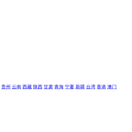
贵州
云南
西藏
陕西
甘肃
青海
宁夏
新疆
台湾
香港
澳门