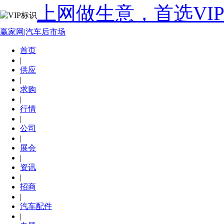
上网做生意，首选VI
赢家网|汽车后市场
首页
|
供应
|
求购
|
行情
|
公司
|
展会
|
资讯
|
招商
|
汽车配件
|