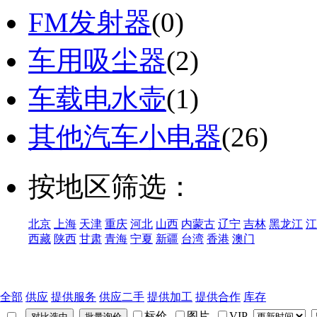
FM发射器
(0)
车用吸尘器
(2)
车载电水壶
(1)
其他汽车小电器
(26)
按地区筛选：
北京
上海
天津
重庆
河北
山西
内蒙古
辽宁
吉林
黑龙江
江
西藏
陕西
甘肃
青海
宁夏
新疆
台湾
香港
澳门
全部
供应
提供服务
供应二手
提供加工
提供合作
库存
标价
图片
VIP