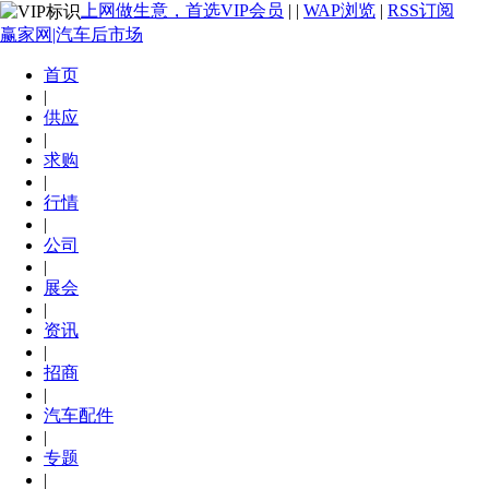
上网做生意，首选VIP会员
|
|
WAP浏览
|
RSS订阅
赢家网|汽车后市场
首页
|
供应
|
求购
|
行情
|
公司
|
展会
|
资讯
|
招商
|
汽车配件
|
专题
|