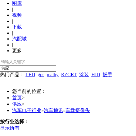
图库
|
视频
|
下载
|
汽配城
|
更多
热门产品：
LED
gps
mathy
RZCRT
涂装
HID
扳手
您当前的位置：
首页
>
供应
>
汽车电子行业
»
汽车通讯
»
车载摄像头
按行业选择：
显示所有