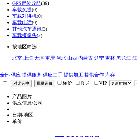
GPS定位导航
(39)
车载免提
(0)
车载对讲机
(0)
车载电话
(0)
其他汽车通讯
(3)
车载摄像头
(2)
按地区筛选：
北京
上海
天津
重庆
河北
山西
内蒙古
辽宁
吉林
黑龙江
江
全部
供应
提供服务
供应二手
提供加工
提供合作
库存
标价
图片
VIP
产品图片
供应信息/公司
日期/地区
单价