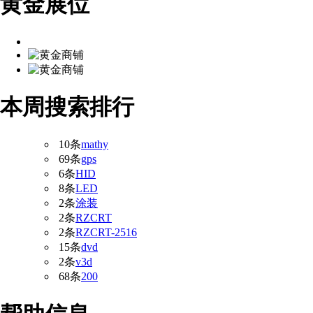
黄金展位
本周搜索排行
10条
mathy
69条
gps
6条
HID
8条
LED
2条
涂装
2条
RZCRT
2条
RZCRT-2516
15条
dvd
2条
v3d
68条
200