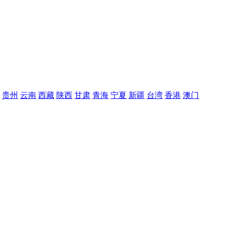
贵州
云南
西藏
陕西
甘肃
青海
宁夏
新疆
台湾
香港
澳门