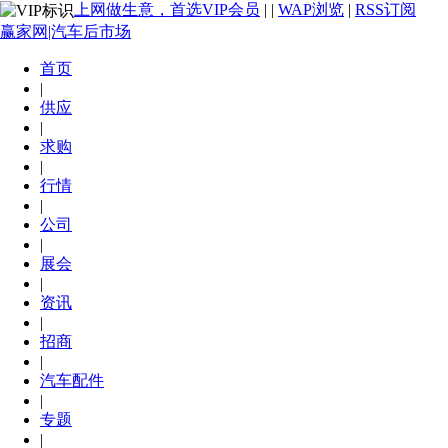
上网做生意，首选VIP会员
|
|
WAP浏览
|
RSS订阅
赢家网|汽车后市场
首页
|
供应
|
求购
|
行情
|
公司
|
展会
|
资讯
|
招商
|
汽车配件
|
专题
|