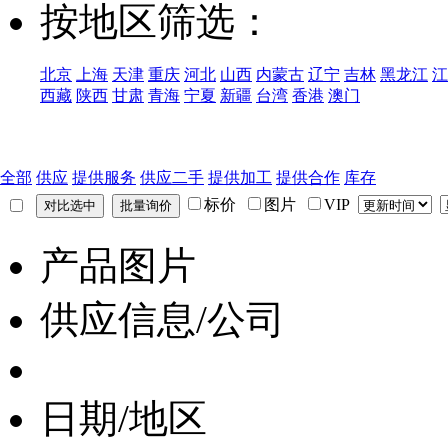
按地区筛选：
北京
上海
天津
重庆
河北
山西
内蒙古
辽宁
吉林
黑龙江
江
西藏
陕西
甘肃
青海
宁夏
新疆
台湾
香港
澳门
全部
供应
提供服务
供应二手
提供加工
提供合作
库存
标价
图片
VIP
产品图片
供应信息/公司
日期/地区