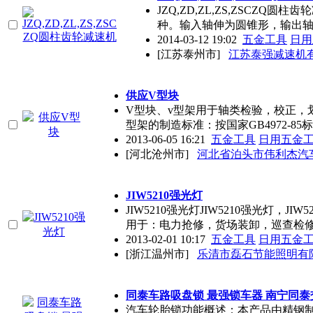
JZQ,ZD,ZL,ZS,ZSCZ
种。输入轴伸为圆锥形，输出轴
2014-03-12 19:02
五金工具
日用
[江苏泰州市]
江苏泰强减速机
供应V型块
V型块、v型架用于轴类检验，校正，
型架的制造标准：按国家GB4972-85
2013-06-05 16:21
五金工具
日用五金
[河北沧州市]
河北省泊头市伟利杰汽
JIW5210强光灯
JIW5210强光灯JIW5210强光灯，JIW
用于：电力抢修，货场装卸，巡查检
2013-02-01 10:17
五金工具
日用五金
[浙江温州市]
乐清市磊石节能照明有
同泰车路吸盘锁 最强锁车器 南宁同泰
汽车轮胎锁功能概述：本产品由精钢