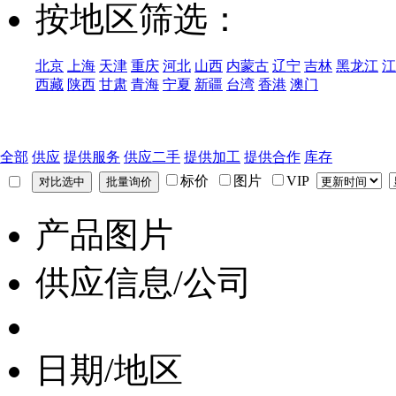
按地区筛选：
北京
上海
天津
重庆
河北
山西
内蒙古
辽宁
吉林
黑龙江
江
西藏
陕西
甘肃
青海
宁夏
新疆
台湾
香港
澳门
全部
供应
提供服务
供应二手
提供加工
提供合作
库存
标价
图片
VIP
产品图片
供应信息/公司
日期/地区