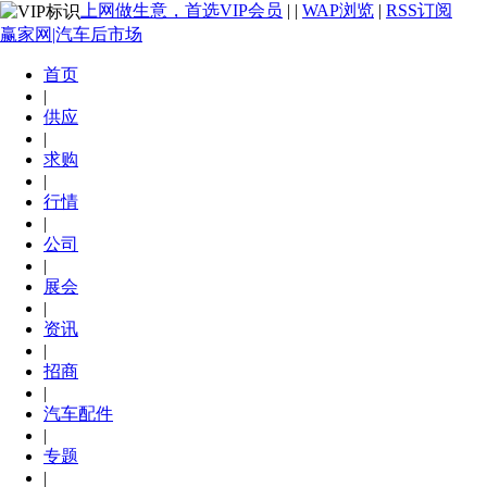
上网做生意，首选VIP会员
|
|
WAP浏览
|
RSS订阅
赢家网|汽车后市场
首页
|
供应
|
求购
|
行情
|
公司
|
展会
|
资讯
|
招商
|
汽车配件
|
专题
|