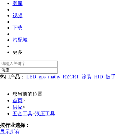
图库
|
视频
|
下载
|
汽配城
|
更多
热门产品：
LED
gps
mathy
RZCRT
涂装
HID
扳手
您当前的位置：
首页
>
供应
>
五金工具
»
液压工具
按行业选择：
显示所有