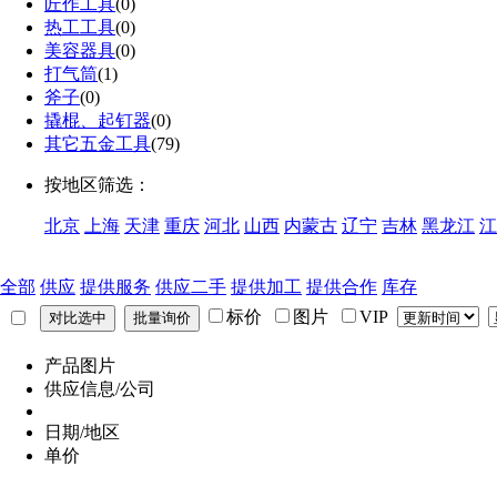
匠作工具
(0)
热工工具
(0)
美容器具
(0)
打气筒
(1)
斧子
(0)
撬棍、起钉器
(0)
其它五金工具
(79)
按地区筛选：
北京
上海
天津
重庆
河北
山西
内蒙古
辽宁
吉林
黑龙江
江
全部
供应
提供服务
供应二手
提供加工
提供合作
库存
标价
图片
VIP
产品图片
供应信息/公司
日期/地区
单价