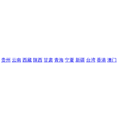
贵州
云南
西藏
陕西
甘肃
青海
宁夏
新疆
台湾
香港
澳门