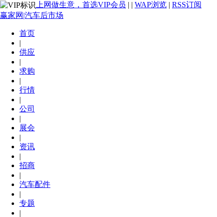
上网做生意，首选VIP会员
|
|
WAP浏览
|
RSS订阅
赢家网|汽车后市场
首页
|
供应
|
求购
|
行情
|
公司
|
展会
|
资讯
|
招商
|
汽车配件
|
专题
|