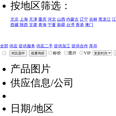
按地区筛选：
北京
上海
天津
重庆
河北
山西
内蒙古
辽宁
吉林
黑龙江
江
西藏
陕西
甘肃
青海
宁夏
新疆
台湾
香港
澳门
全部
供应
提供服务
供应二手
提供加工
提供合作
库存
标价
图片
VIP
产品图片
供应信息/公司
日期/地区