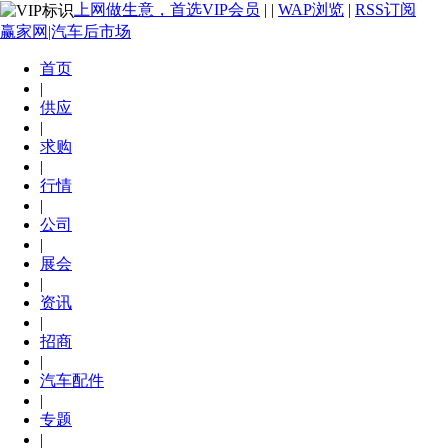
上网做生意，首选VIP会员
|
|
WAP浏览
|
RSS订阅
赢家网|汽车后市场
首页
|
供应
|
求购
|
行情
|
公司
|
展会
|
资讯
|
招商
|
汽车配件
|
专题
|