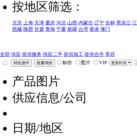
按地区筛选：
北京
上海
天津
重庆
河北
山西
内蒙古
辽宁
吉林
黑龙江
江
西藏
陕西
甘肃
青海
宁夏
新疆
台湾
香港
澳门
全部
供应
提供服务
供应二手
提供加工
提供合作
库存
标价
图片
VIP
产品图片
供应信息/公司
日期/地区