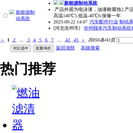
新能源制动系统
.产品外观为电泳漆，油漆耐腐蚀2.产
高温140℃5.低温-40℃6.保修一年
2025-09-22 14:47
汽车配件行业
制动
[河北沧州市]
沧州颐禾汽车制动系统
«
1
2
…
3
4
5
6
7
…
42
43
»
共856条/43页
返回顶部
高级搜索
热门推荐