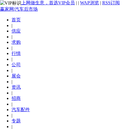
上网做生意，首选VIP会员
|
|
WAP浏览
|
RSS订阅
赢家网|汽车后市场
首页
|
供应
|
求购
|
行情
|
公司
|
展会
|
资讯
|
招商
|
汽车配件
|
专题
|