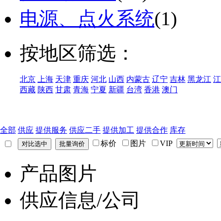
电源、点火系统
(1)
按地区筛选：
北京
上海
天津
重庆
河北
山西
内蒙古
辽宁
吉林
黑龙江
江
西藏
陕西
甘肃
青海
宁夏
新疆
台湾
香港
澳门
全部
供应
提供服务
供应二手
提供加工
提供合作
库存
标价
图片
VIP
产品图片
供应信息/公司