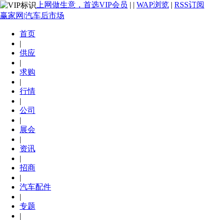
上网做生意，首选VIP会员
|
|
WAP浏览
|
RSS订阅
赢家网|汽车后市场
首页
|
供应
|
求购
|
行情
|
公司
|
展会
|
资讯
|
招商
|
汽车配件
|
专题
|