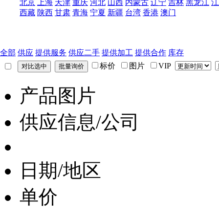
北京
上海
天津
重庆
河北
山西
内蒙古
辽宁
吉林
黑龙江
江
西藏
陕西
甘肃
青海
宁夏
新疆
台湾
香港
澳门
全部
供应
提供服务
供应二手
提供加工
提供合作
库存
标价
图片
VIP
产品图片
供应信息/公司
日期/地区
单价