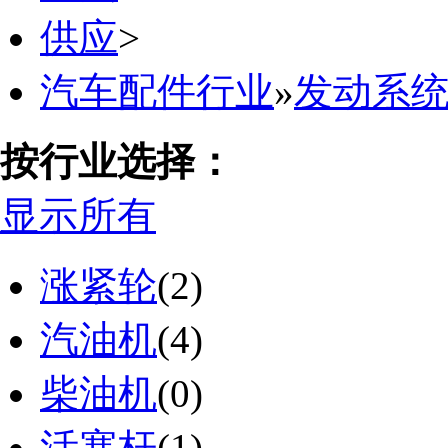
供应
>
汽车配件行业
»
发动系
按行业选择：
显示所有
涨紧轮
(2)
汽油机
(4)
柴油机
(0)
活塞杆
(1)