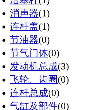
消声器
(1)
连杆盖
(1)
节油器
(0)
节气门体
(0)
发动机总成
(3)
飞轮、齿圈
(0)
连杆总成
(0)
气缸及部件
(0)