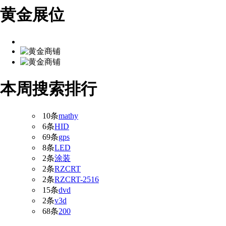
黄金展位
本周搜索排行
10条
mathy
6条
HID
69条
gps
8条
LED
2条
涂装
2条
RZCRT
2条
RZCRT-2516
15条
dvd
2条
v3d
68条
200