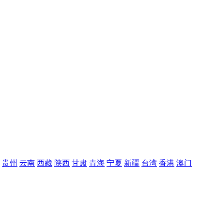
贵州
云南
西藏
陕西
甘肃
青海
宁夏
新疆
台湾
香港
澳门