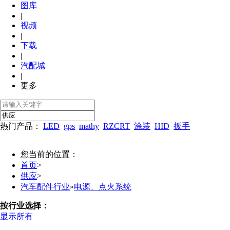
图库
|
视频
|
下载
|
汽配城
|
更多
热门产品：
LED
gps
mathy
RZCRT
涂装
HID
扳手
您当前的位置：
首页
>
供应
>
汽车配件行业
»
电源、点火系统
按行业选择：
显示所有