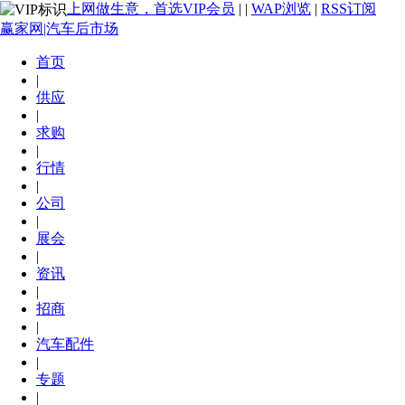
上网做生意，首选VIP会员
|
|
WAP浏览
|
RSS订阅
赢家网|汽车后市场
首页
|
供应
|
求购
|
行情
|
公司
|
展会
|
资讯
|
招商
|
汽车配件
|
专题
|