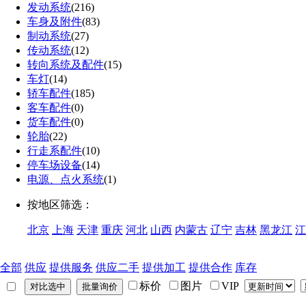
发动系统
(216)
车身及附件
(83)
制动系统
(27)
传动系统
(12)
转向系统及配件
(15)
车灯
(14)
轿车配件
(185)
客车配件
(0)
货车配件
(0)
轮胎
(22)
行走系配件
(10)
停车场设备
(14)
电源、点火系统
(1)
按地区筛选：
北京
上海
天津
重庆
河北
山西
内蒙古
辽宁
吉林
黑龙江
江
全部
供应
提供服务
供应二手
提供加工
提供合作
库存
标价
图片
VIP