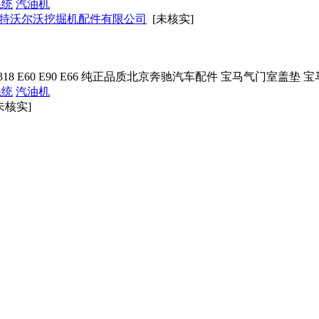
系统
汽油机
特沃尔沃挖掘机配件有限公司
[未核实]
20 318 E60 E90 E66 纯正品质北京奔驰汽车配件 宝马气门室盖
系统
汽油机
未核实]