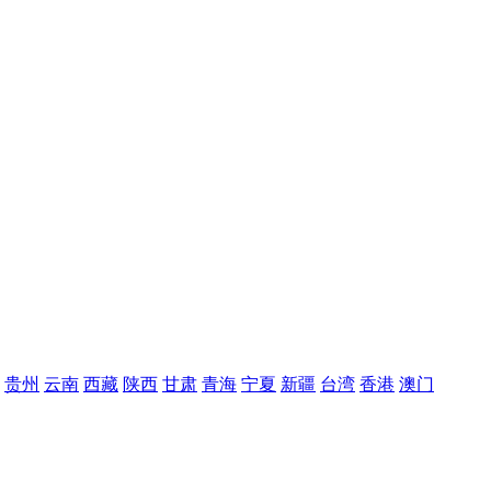
贵州
云南
西藏
陕西
甘肃
青海
宁夏
新疆
台湾
香港
澳门