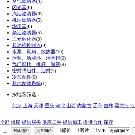
空气滤清器
(4)
闪光器
(0)
汽油滤清器
(0)
机油滤清器
(5)
增压器
(0)
柴油滤清器
(5)
三元催化器
(0)
起动机控制器
(0)
水泵、风扇、散热器
(10)
活塞、活塞环、活塞销
(0)
气门挺柱、推杆、弹簧
(9)
密封垫组件、油封
(3)
冷却配件
(0)
其他发动系统
(1)
按地区筛选：
北京
上海
天津
重庆
河北
山西
内蒙古
辽宁
吉林
黑龙江
江
全部
供应
提供服务
供应二手
提供加工
提供合作
库存
标价
图片
VIP