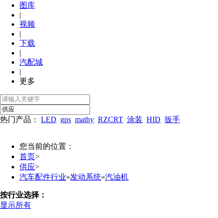
图库
|
视频
|
下载
|
汽配城
|
更多
热门产品：
LED
gps
mathy
RZCRT
涂装
HID
扳手
您当前的位置：
首页
>
供应
>
汽车配件行业
»
发动系统
»
汽油机
按行业选择：
显示所有