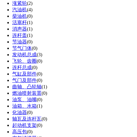
涨紧轮
(2)
汽油机
(4)
柴油机
(0)
活塞杆
(1)
消声器
(1)
连杆盖
(1)
节油器
(0)
节气门体
(0)
发动机总成
(3)
飞轮、齿圈
(0)
连杆总成
(0)
气缸及部件
(0)
气门及部件
(0)
曲轴、凸轮轴
(1)
燃油喷射装置
(0)
油泵、油嘴
(0)
油箱、水箱
(1)
化油器
(0)
轴瓦及连杆瓦
(0)
起动机支架
(0)
高压包
(0)