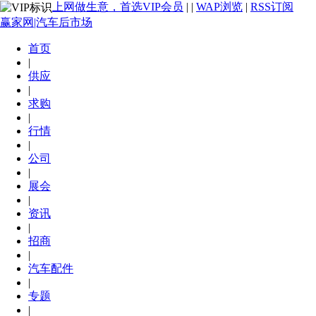
上网做生意，首选VIP会员
|
|
WAP浏览
|
RSS订阅
赢家网|汽车后市场
首页
|
供应
|
求购
|
行情
|
公司
|
展会
|
资讯
|
招商
|
汽车配件
|
专题
|