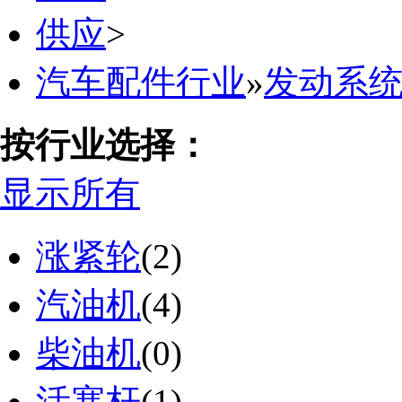
供应
>
汽车配件行业
»
发动系
按行业选择：
显示所有
涨紧轮
(2)
汽油机
(4)
柴油机
(0)
活塞杆
(1)