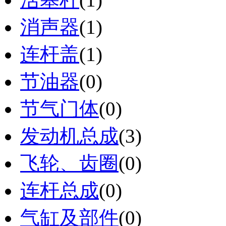
消声器
(1)
连杆盖
(1)
节油器
(0)
节气门体
(0)
发动机总成
(3)
飞轮、齿圈
(0)
连杆总成
(0)
气缸及部件
(0)