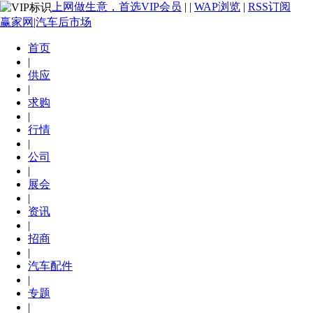
上网做生意，首选VIP会员
|
|
WAP浏览
|
RSS订阅
赢家网|汽车后市场
首页
|
供应
|
求购
|
行情
|
公司
|
展会
|
资讯
|
招商
|
汽车配件
|
专题
|