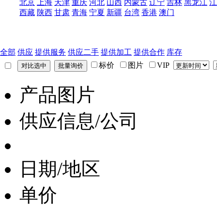
北京
上海
天津
重庆
河北
山西
内蒙古
辽宁
吉林
黑龙江
江
西藏
陕西
甘肃
青海
宁夏
新疆
台湾
香港
澳门
全部
供应
提供服务
供应二手
提供加工
提供合作
库存
标价
图片
VIP
产品图片
供应信息/公司
日期/地区
单价