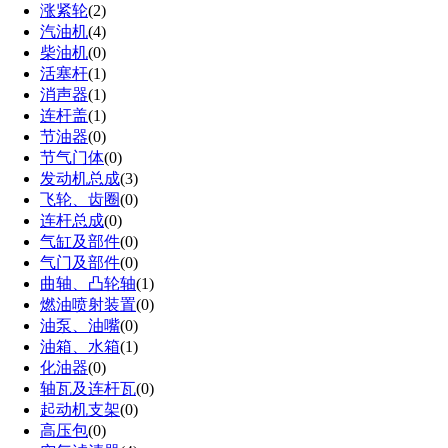
涨紧轮
(2)
汽油机
(4)
柴油机
(0)
活塞杆
(1)
消声器
(1)
连杆盖
(1)
节油器
(0)
节气门体
(0)
发动机总成
(3)
飞轮、齿圈
(0)
连杆总成
(0)
气缸及部件
(0)
气门及部件
(0)
曲轴、凸轮轴
(1)
燃油喷射装置
(0)
油泵、油嘴
(0)
油箱、水箱
(1)
化油器
(0)
轴瓦及连杆瓦
(0)
起动机支架
(0)
高压包
(0)