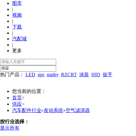
图库
|
视频
|
下载
|
汽配城
|
更多
热门产品：
LED
gps
mathy
RZCRT
涂装
HID
扳手
您当前的位置：
首页
>
供应
>
汽车配件行业
»
发动系统
»
空气滤清器
按行业选择：
显示所有