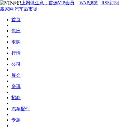
上网做生意，首选VIP会员
|
|
WAP浏览
|
RSS订阅
赢家网|汽车后市场
首页
|
供应
|
求购
|
行情
|
公司
|
展会
|
资讯
|
招商
|
汽车配件
|
专题
|