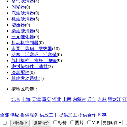
空气滤清器
(4)
闪光器
(0)
汽油滤清器
(0)
机油滤清器
(5)
增压器
(0)
柴油滤清器
(5)
三元催化器
(0)
起动机控制器
(0)
水泵、风扇、散热器
(10)
活塞、活塞环、活塞销
(0)
气门挺柱、推杆、弹簧
(9)
密封垫组件、油封
(3)
冷却配件
(0)
其他发动系统
(1)
按地区筛选：
北京
上海
天津
重庆
河北
山西
内蒙古
辽宁
吉林
黑龙江
江
全部
供应
提供服务
供应二手
提供加工
提供合作
库存
标价
图片
VIP