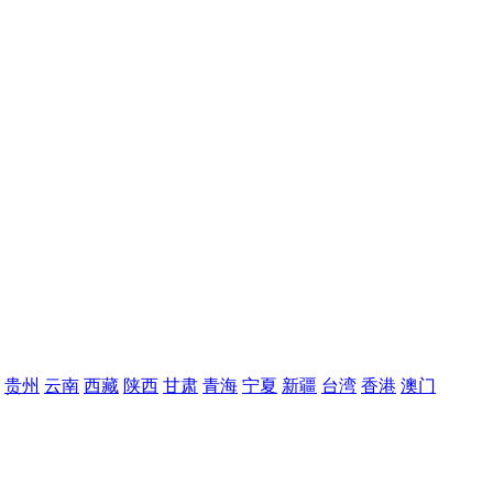
贵州
云南
西藏
陕西
甘肃
青海
宁夏
新疆
台湾
香港
澳门