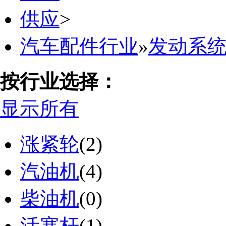
供应
>
汽车配件行业
»
发动系
按行业选择：
显示所有
涨紧轮
(2)
汽油机
(4)
柴油机
(0)
活塞杆
(1)