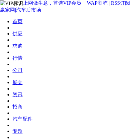
上网做生意，首选VIP会员
|
|
WAP浏览
|
RSS订阅
赢家网|汽车后市场
首页
|
供应
|
求购
|
行情
|
公司
|
展会
|
资讯
|
招商
|
汽车配件
|
专题
|