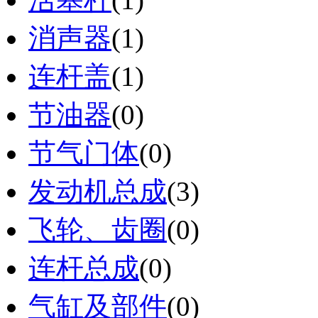
消声器
(1)
连杆盖
(1)
节油器
(0)
节气门体
(0)
发动机总成
(3)
飞轮、齿圈
(0)
连杆总成
(0)
气缸及部件
(0)