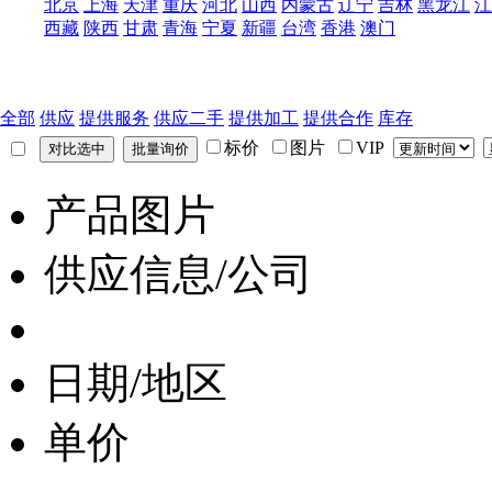
北京
上海
天津
重庆
河北
山西
内蒙古
辽宁
吉林
黑龙江
江
西藏
陕西
甘肃
青海
宁夏
新疆
台湾
香港
澳门
全部
供应
提供服务
供应二手
提供加工
提供合作
库存
标价
图片
VIP
产品图片
供应信息/公司
日期/地区
单价