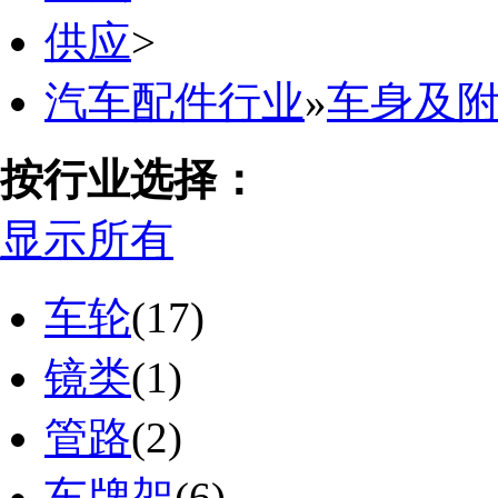
供应
>
汽车配件行业
»
车身及
按行业选择：
显示所有
车轮
(17)
镜类
(1)
管路
(2)
车牌架
(6)