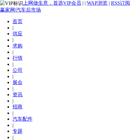
上网做生意，首选VIP会员
|
|
WAP浏览
|
RSS订阅
赢家网|汽车后市场
首页
|
供应
|
求购
|
行情
|
公司
|
展会
|
资讯
|
招商
|
汽车配件
|
专题
|