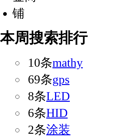
本周搜索排行
10条
mathy
69条
gps
8条
LED
6条
HID
2条
涂装