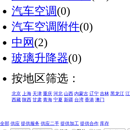
汽车空调
(0)
汽车空调附件
(0)
中网
(2)
玻璃升降器
(0)
按地区筛选：
北京
上海
天津
重庆
河北
山西
内蒙古
辽宁
吉林
黑龙江
江
西藏
陕西
甘肃
青海
宁夏
新疆
台湾
香港
澳门
全部
供应
提供服务
供应二手
提供加工
提供合作
库存