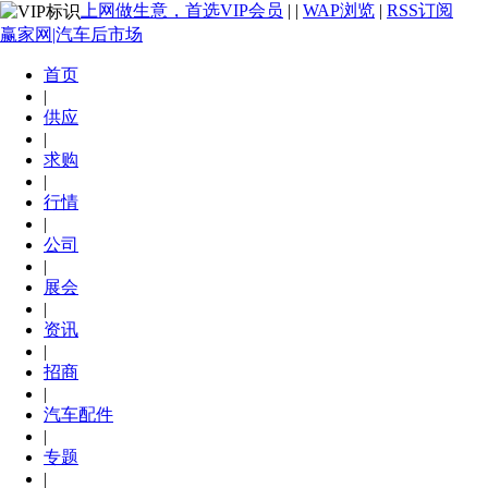
上网做生意，首选VIP会员
|
|
WAP浏览
|
RSS订阅
赢家网|汽车后市场
首页
|
供应
|
求购
|
行情
|
公司
|
展会
|
资讯
|
招商
|
汽车配件
|
专题
|