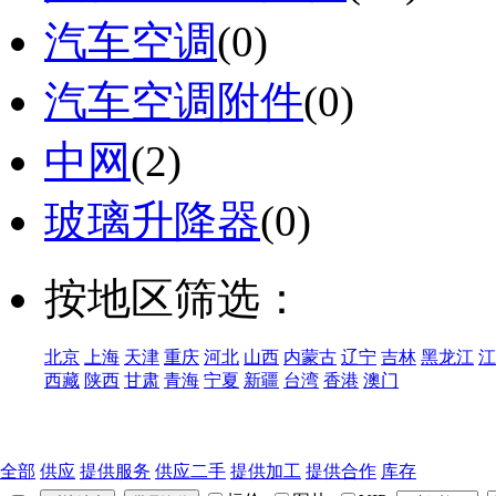
汽车空调
(0)
汽车空调附件
(0)
中网
(2)
玻璃升降器
(0)
按地区筛选：
北京
上海
天津
重庆
河北
山西
内蒙古
辽宁
吉林
黑龙江
江
西藏
陕西
甘肃
青海
宁夏
新疆
台湾
香港
澳门
全部
供应
提供服务
供应二手
提供加工
提供合作
库存