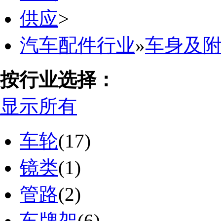
供应
>
汽车配件行业
»
车身及
按行业选择：
显示所有
车轮
(17)
镜类
(1)
管路
(2)
车牌架
(6)